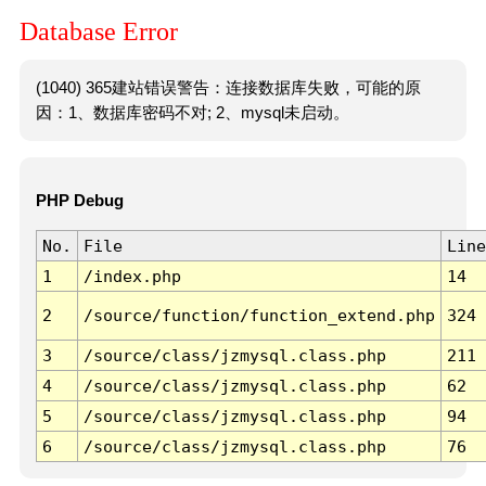
Database Error
(1040) 365建站错误警告：连接数据库失败，可能的原
因：1、数据库密码不对; 2、mysql未启动。
PHP Debug
No.
File
Line
1
/index.php
14
2
/source/function/function_extend.php
324
3
/source/class/jzmysql.class.php
211
4
/source/class/jzmysql.class.php
62
5
/source/class/jzmysql.class.php
94
6
/source/class/jzmysql.class.php
76