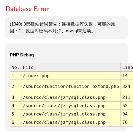
Database Error
(1040) 365建站错误警告：连接数据库失败，可能的原
因：1、数据库密码不对; 2、mysql未启动。
PHP Debug
No.
File
Line
1
/index.php
14
2
/source/function/function_extend.php
324
3
/source/class/jzmysql.class.php
211
4
/source/class/jzmysql.class.php
62
5
/source/class/jzmysql.class.php
94
6
/source/class/jzmysql.class.php
76