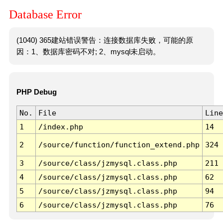
Database Error
(1040) 365建站错误警告：连接数据库失败，可能的原
因：1、数据库密码不对; 2、mysql未启动。
PHP Debug
No.
File
Line
1
/index.php
14
2
/source/function/function_extend.php
324
3
/source/class/jzmysql.class.php
211
4
/source/class/jzmysql.class.php
62
5
/source/class/jzmysql.class.php
94
6
/source/class/jzmysql.class.php
76