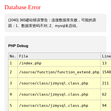
Database Error
(1040) 365建站错误警告：连接数据库失败，可能的原
因：1、数据库密码不对; 2、mysql未启动。
PHP Debug
No.
File
Line
1
/index.php
13
2
/source/function/function_extend.php
1548
3
/source/class/jzmysql.class.php
211
4
/source/class/jzmysql.class.php
62
5
/source/class/jzmysql.class.php
94