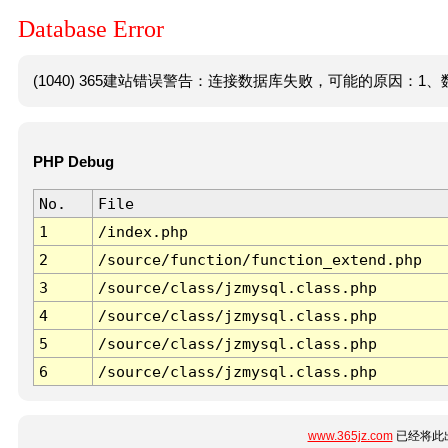
Database Error
(1040) 365建站错误警告：连接数据库失败，可能的原因：1、数
PHP Debug
No.
File
1
/index.php
2
/source/function/function_extend.php
3
/source/class/jzmysql.class.php
4
/source/class/jzmysql.class.php
5
/source/class/jzmysql.class.php
6
/source/class/jzmysql.class.php
www.365jz.com
已经将此