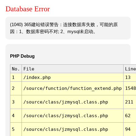
Database Error
(1040) 365建站错误警告：连接数据库失败，可能的原
因：1、数据库密码不对; 2、mysql未启动。
PHP Debug
No.
File
Line
1
/index.php
13
2
/source/function/function_extend.php
1548
3
/source/class/jzmysql.class.php
211
4
/source/class/jzmysql.class.php
62
5
/source/class/jzmysql.class.php
94