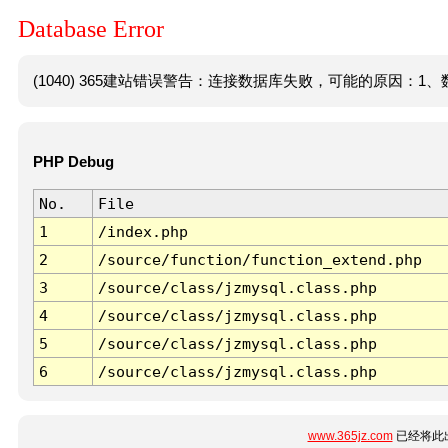
Database Error
(1040) 365建站错误警告：连接数据库失败，可能的原因：1、数
PHP Debug
No.
File
1
/index.php
2
/source/function/function_extend.php
3
/source/class/jzmysql.class.php
4
/source/class/jzmysql.class.php
5
/source/class/jzmysql.class.php
6
/source/class/jzmysql.class.php
www.365jz.com
已经将此