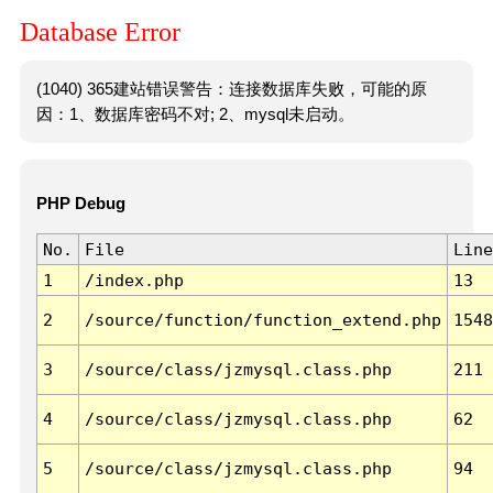
Database Error
(1040) 365建站错误警告：连接数据库失败，可能的原
因：1、数据库密码不对; 2、mysql未启动。
PHP Debug
No.
File
Line
1
/index.php
13
2
/source/function/function_extend.php
1548
3
/source/class/jzmysql.class.php
211
4
/source/class/jzmysql.class.php
62
5
/source/class/jzmysql.class.php
94