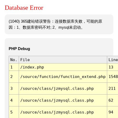
Database Error
(1040) 365建站错误警告：连接数据库失败，可能的原
因：1、数据库密码不对; 2、mysql未启动。
PHP Debug
No.
File
Line
1
/index.php
13
2
/source/function/function_extend.php
1548
3
/source/class/jzmysql.class.php
211
4
/source/class/jzmysql.class.php
62
5
/source/class/jzmysql.class.php
94