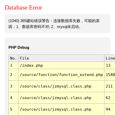
Database Error
(1040) 365建站错误警告：连接数据库失败，可能的原
因：1、数据库密码不对; 2、mysql未启动。
PHP Debug
No.
File
Line
1
/index.php
13
2
/source/function/function_extend.php
1548
3
/source/class/jzmysql.class.php
211
4
/source/class/jzmysql.class.php
62
5
/source/class/jzmysql.class.php
94