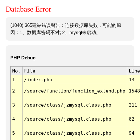
Database Error
(1040) 365建站错误警告：连接数据库失败，可能的原
因：1、数据库密码不对; 2、mysql未启动。
PHP Debug
No.
File
Line
1
/index.php
13
2
/source/function/function_extend.php
1548
3
/source/class/jzmysql.class.php
211
4
/source/class/jzmysql.class.php
62
5
/source/class/jzmysql.class.php
94