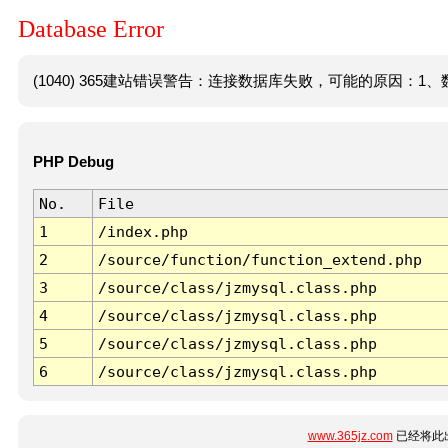
Database Error
(1040) 365建站错误警告：连接数据库失败，可能的原因：1、数
PHP Debug
No.
File
1
/index.php
2
/source/function/function_extend.php
3
/source/class/jzmysql.class.php
4
/source/class/jzmysql.class.php
5
/source/class/jzmysql.class.php
6
/source/class/jzmysql.class.php
www.365jz.com
已经将此