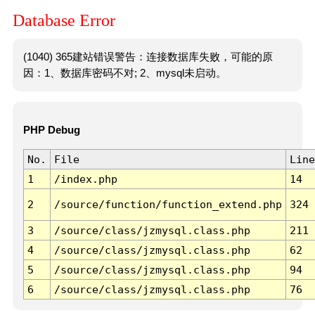
Database Error
(1040) 365建站错误警告：连接数据库失败，可能的原
因：1、数据库密码不对; 2、mysql未启动。
PHP Debug
No.
File
Line
1
/index.php
14
2
/source/function/function_extend.php
324
3
/source/class/jzmysql.class.php
211
4
/source/class/jzmysql.class.php
62
5
/source/class/jzmysql.class.php
94
6
/source/class/jzmysql.class.php
76