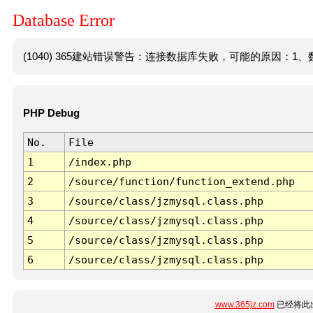
Database Error
(1040) 365建站错误警告：连接数据库失败，可能的原因：1、数
PHP Debug
No.
File
1
/index.php
2
/source/function/function_extend.php
3
/source/class/jzmysql.class.php
4
/source/class/jzmysql.class.php
5
/source/class/jzmysql.class.php
6
/source/class/jzmysql.class.php
www.365jz.com
已经将此