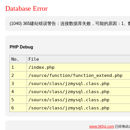
Database Error
(1040) 365建站错误警告：连接数据库失败，可能的原因：1、数
PHP Debug
No.
File
1
/index.php
2
/source/function/function_extend.php
3
/source/class/jzmysql.class.php
4
/source/class/jzmysql.class.php
5
/source/class/jzmysql.class.php
6
/source/class/jzmysql.class.php
www.365jz.com
已经将此