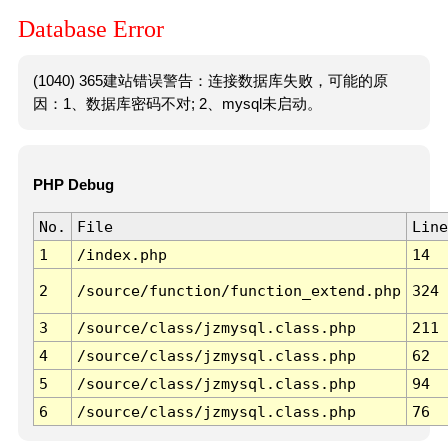
Database Error
(1040) 365建站错误警告：连接数据库失败，可能的原
因：1、数据库密码不对; 2、mysql未启动。
PHP Debug
No.
File
Line
1
/index.php
14
2
/source/function/function_extend.php
324
3
/source/class/jzmysql.class.php
211
4
/source/class/jzmysql.class.php
62
5
/source/class/jzmysql.class.php
94
6
/source/class/jzmysql.class.php
76