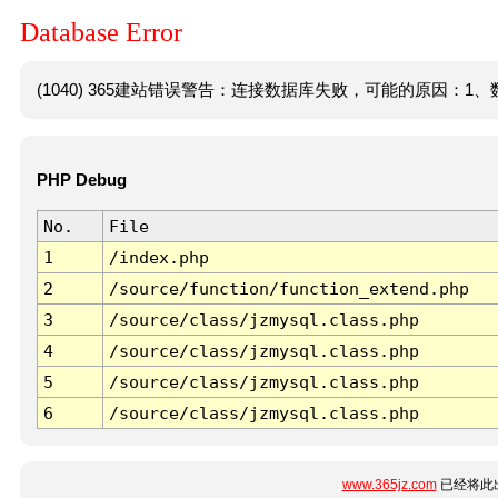
Database Error
(1040) 365建站错误警告：连接数据库失败，可能的原因：1、数
PHP Debug
No.
File
1
/index.php
2
/source/function/function_extend.php
3
/source/class/jzmysql.class.php
4
/source/class/jzmysql.class.php
5
/source/class/jzmysql.class.php
6
/source/class/jzmysql.class.php
www.365jz.com
已经将此