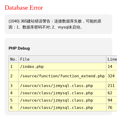
Database Error
(1040) 365建站错误警告：连接数据库失败，可能的原
因：1、数据库密码不对; 2、mysql未启动。
PHP Debug
No.
File
Line
1
/index.php
14
2
/source/function/function_extend.php
324
3
/source/class/jzmysql.class.php
211
4
/source/class/jzmysql.class.php
62
5
/source/class/jzmysql.class.php
94
6
/source/class/jzmysql.class.php
76