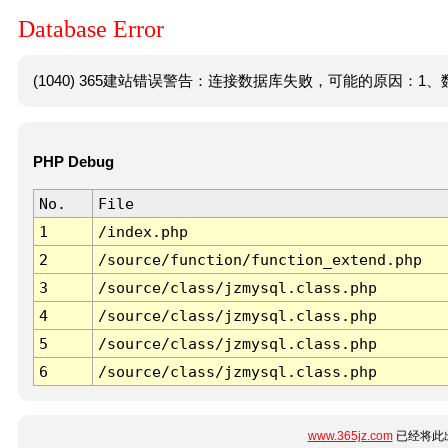
Database Error
(1040) 365建站错误警告：连接数据库失败，可能的原因：1、数
PHP Debug
No.
File
1
/index.php
2
/source/function/function_extend.php
3
/source/class/jzmysql.class.php
4
/source/class/jzmysql.class.php
5
/source/class/jzmysql.class.php
6
/source/class/jzmysql.class.php
www.365jz.com
已经将此