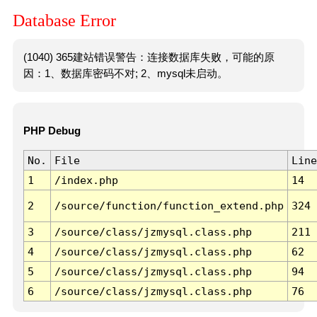
Database Error
(1040) 365建站错误警告：连接数据库失败，可能的原
因：1、数据库密码不对; 2、mysql未启动。
PHP Debug
No.
File
Line
1
/index.php
14
2
/source/function/function_extend.php
324
3
/source/class/jzmysql.class.php
211
4
/source/class/jzmysql.class.php
62
5
/source/class/jzmysql.class.php
94
6
/source/class/jzmysql.class.php
76