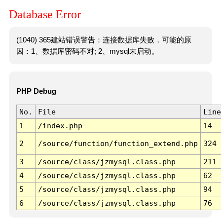
Database Error
(1040) 365建站错误警告：连接数据库失败，可能的原
因：1、数据库密码不对; 2、mysql未启动。
PHP Debug
No.
File
Line
1
/index.php
14
2
/source/function/function_extend.php
324
3
/source/class/jzmysql.class.php
211
4
/source/class/jzmysql.class.php
62
5
/source/class/jzmysql.class.php
94
6
/source/class/jzmysql.class.php
76