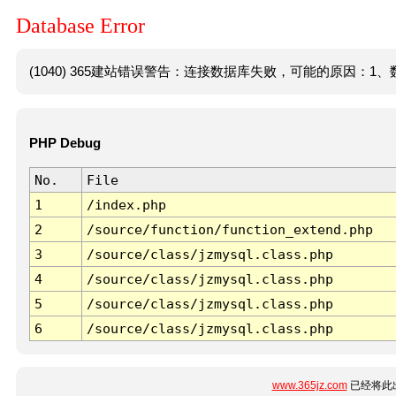
Database Error
(1040) 365建站错误警告：连接数据库失败，可能的原因：1、数
PHP Debug
No.
File
1
/index.php
2
/source/function/function_extend.php
3
/source/class/jzmysql.class.php
4
/source/class/jzmysql.class.php
5
/source/class/jzmysql.class.php
6
/source/class/jzmysql.class.php
www.365jz.com
已经将此